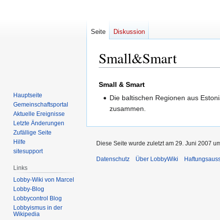
Seite
Diskussion
Small&Smart
Zur
Zur
Small & Smart
Navigation
Suche
Hauptseite
Die baltischen Regionen aus Estoni
springen
springen
Gemeinschafts­portal
zusammen.
Aktuelle Ereignisse
Letzte Änderungen
Zufällige Seite
Hilfe
Diese Seite wurde zuletzt am 29. Juni 2007 um
sitesupport
Datenschutz
Über LobbyWiki
Haftungsaus
Links
Lobby-Wiki von Marcel
Lobby-Blog
Lobbycontrol Blog
Lobbyismus in der
Wikipedia