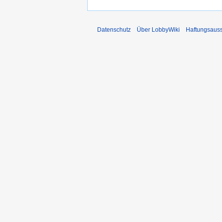
Datenschutz
Über LobbyWiki
Haftungsaus