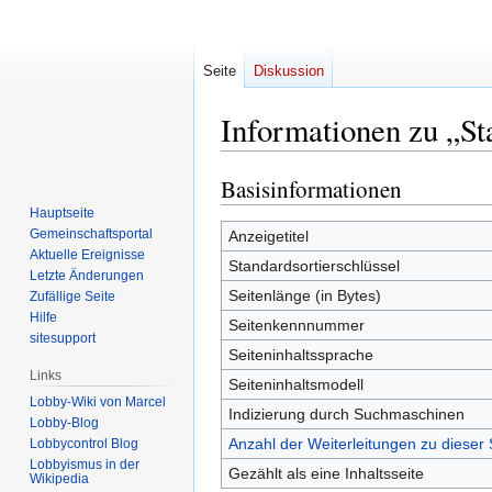
Seite
Diskussion
Informationen zu „St
Basisinformationen
Zur
Zur
Navigation
Suche
Hauptseite
springen
springen
Gemeinschafts­portal
Anzeigetitel
Aktuelle Ereignisse
Standardsortierschlüssel
Letzte Änderungen
Seitenlänge (in Bytes)
Zufällige Seite
Hilfe
Seitenkennnummer
sitesupport
Seiteninhaltssprache
Links
Seiteninhaltsmodell
Lobby-Wiki von Marcel
Indizierung durch Suchmaschinen
Lobby-Blog
Anzahl der Weiterleitungen zu dieser 
Lobbycontrol Blog
Lobbyismus in der
Gezählt als eine Inhaltsseite
Wikipedia