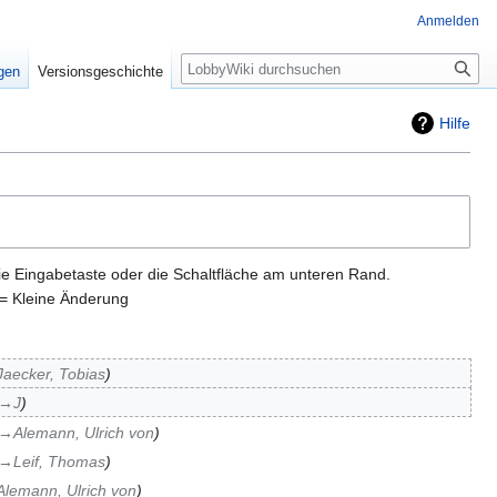
Anmelden
Suche
igen
Versionsgeschichte
Hilfe
ie Eingabetaste oder die Schaltfläche am unteren Rand.
= Kleine Änderung
Jaecker, Tobias
→‎J
→‎Alemann, Ulrich von
→‎Leif, Thomas
Alemann, Ulrich von