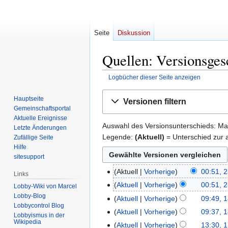
Seite
Diskussion
Quellen: Versionsges
Logbücher dieser Seite anzeigen
Zur
Zur
Hauptseite
Versionen filtern
Navigation
Suche
Gemeinschafts­portal
springen
springen
Aktuelle Ereignisse
Auswahl des Versionsunterschieds: Mar
Letzte Änderungen
Legende:
(Aktuell)
= Unterschied zur a
Zufällige Seite
Hilfe
sitesupport
Aktuell
Vorherige
00:51, 2
25.
Links
April
Aktuell
Vorherige
00:51, 2
Lobby-Wiki von Marcel
2007
Lobby-Blog
Aktuell
Vorherige
09:49, 1
18.
Lobbycontrol Blog
April
Aktuell
Vorherige
09:37, 1
Lobbyismus in der
2007
Wikipedia
Aktuell
Vorherige
13:30, 1
17.