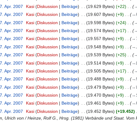
7. Apr. 2007
‎
Kasi
Diskussion
Beiträge
‎
19.629 Bytes
+22
‎
→
7. Apr. 2007
‎
Kasi
Diskussion
Beiträge
‎
19.607 Bytes
+9
‎
→‎
7. Apr. 2007
‎
Kasi
Diskussion
Beiträge
‎
19.598 Bytes
+24
‎
→
7. Apr. 2007
‎
Kasi
Diskussion
Beiträge
‎
19.574 Bytes
+17
‎
→
7. Apr. 2007
‎
Kasi
Diskussion
Beiträge
‎
19.557 Bytes
+9
‎
→‎
7. Apr. 2007
‎
Kasi
Diskussion
Beiträge
‎
19.548 Bytes
+9
‎
→‎
7. Apr. 2007
‎
Kasi
Diskussion
Beiträge
‎
19.539 Bytes
+25
‎
→
7. Apr. 2007
‎
Kasi
Diskussion
Beiträge
‎
19.514 Bytes
+9
‎
→‎
7. Apr. 2007
‎
Kasi
Diskussion
Beiträge
‎
19.505 Bytes
+17
‎
→
7. Apr. 2007
‎
Kasi
Diskussion
Beiträge
‎
19.488 Bytes
+9
‎
→‎
7. Apr. 2007
‎
Kasi
Diskussion
Beiträge
‎
19.479 Bytes
+9
‎
→‎
7. Apr. 2007
‎
Kasi
Diskussion
Beiträge
‎
19.470 Bytes
+9
‎
→‎
7. Apr. 2007
‎
Kasi
Diskussion
Beiträge
‎
19.461 Bytes
+9
‎
→‎
7. Apr. 2007
‎
Kasi
Diskussion
Beiträge
‎
19.452 Bytes
+19.452
‎
n, Ulrich von / Heinze, Rolf G., Hrsg. (1981) Verbände und Staat. Vom 