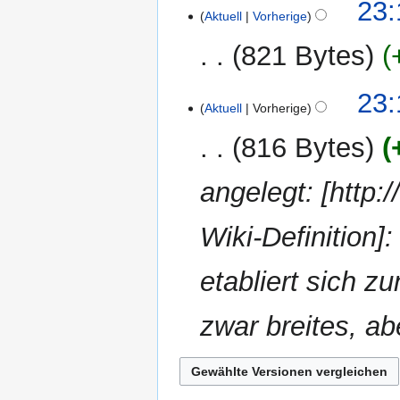
9.
23:
e
Aktuell
Vorherige
April
i
2007
821 Bytes
n
e
K
B
23:
e
Aktuell
Vorherige
e
i
a
816 Bytes
n
r
e
b
angelegt: [http:/
B
e
e
i
a
Wiki-Definition]:
t
r
u
b
n
etabliert sich z
e
g
i
s
zwar breites, abe
t
z
u
u
n
s
g
a