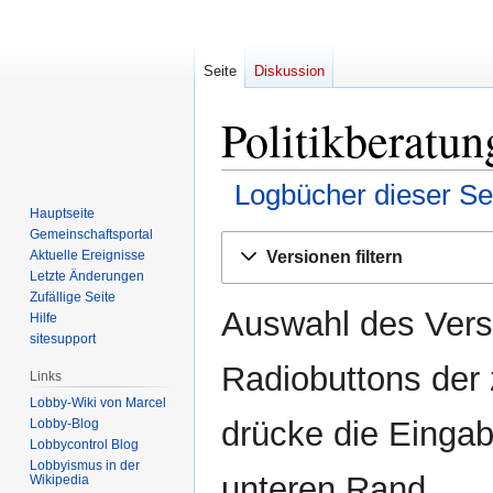
Seite
Diskussion
Politikberatun
Logbücher dieser Se
Hauptseite
Gemeinschafts­portal
Zur
Zur
Versionen filtern
Aktuelle Ereignisse
Navigation
Suche
Letzte Änderungen
springen
springen
Zufällige Seite
Auswahl des Versi
Hilfe
sitesupport
Radiobuttons der
Links
Lobby-Wiki von Marcel
drücke die Eingab
Lobby-Blog
Lobbycontrol Blog
Lobbyismus in der
unteren Rand.
Wikipedia