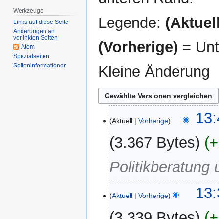
Werkzeuge
Legende:
(Aktuell
Links auf diese Seite
Änderungen an
verlinkten Seiten
(Vorherige)
= Unt
Atom
Spezialseiten
Seiten­­informationen
Kleine Änderung
17.
13:
Aktuell
Vorherige
April
2007
3.367 Bytes
+
Politikberatung
13:
Aktuell
Vorherige
3.339 Bytes
+