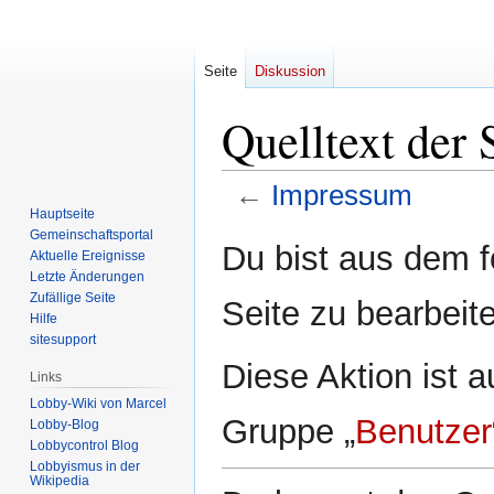
Seite
Diskussion
Quelltext der
←
Impressum
Hauptseite
Gemeinschafts­portal
Zur
Zur
Du bist aus dem f
Aktuelle Ereignisse
Navigation
Suche
Letzte Änderungen
springen
springen
Zufällige Seite
Seite zu bearbeit
Hilfe
sitesupport
Diese Aktion ist a
Links
Lobby-Wiki von Marcel
Gruppe „
Benutzer
Lobby-Blog
Lobbycontrol Blog
Lobbyismus in der
Wikipedia